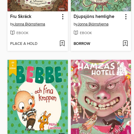
Fru Skräck
Djupsjöns hemlighe
by
Jonna Björnstjerna
by
Jonna Björnstjerna
EBOOK
EBOOK
PLACE A HOLD
BORROW