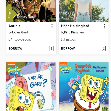
Anubis
Häät Helsingissä
by
Tobias Gard
by
Pirjo Rissanen
AUDIOBOOK
EBOOK
BORROW
BORROW