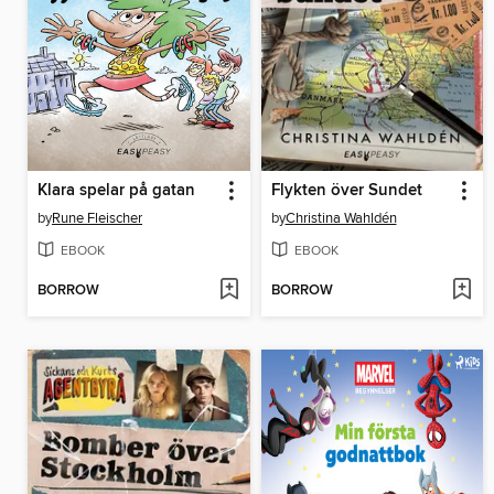
Klara spelar på gatan
Flykten över Sundet
by
Rune Fleischer
by
Christina Wahldén
EBOOK
EBOOK
BORROW
BORROW