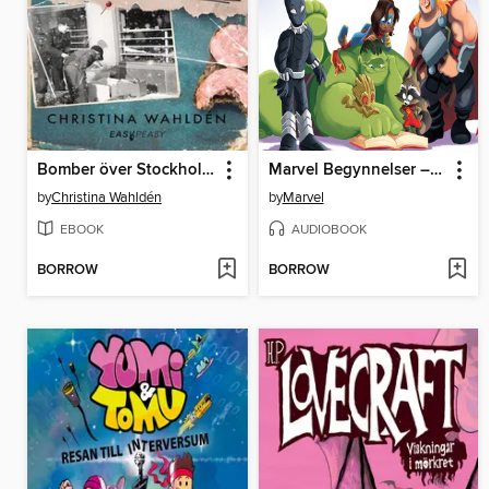
Bomber över Stockholm
Marvel Begynnelser – Min första godnattbok
by
Christina Wahldén
by
Marvel
EBOOK
AUDIOBOOK
BORROW
BORROW