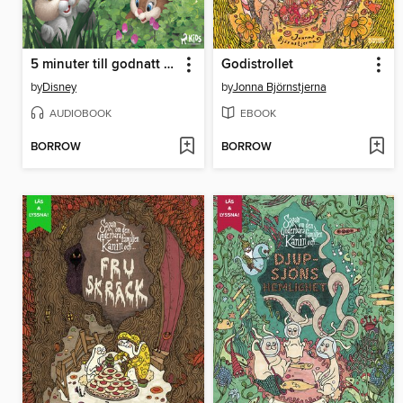
5 minuter till godnatt – Kaninsagor
Godistrollet
by
Disney
by
Jonna Björnstjerna
AUDIOBOOK
EBOOK
BORROW
BORROW