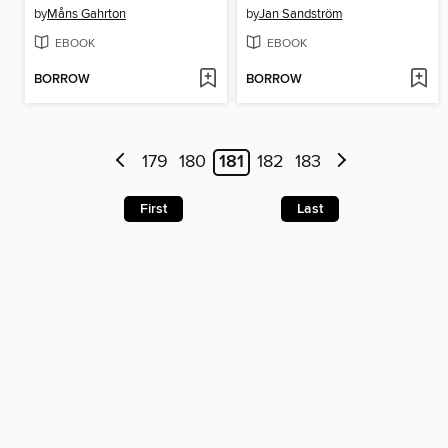
by
Måns Gahrton
by
Jan Sandström
EBOOK
EBOOK
BORROW
BORROW
179
180
181
182
183
First
Last