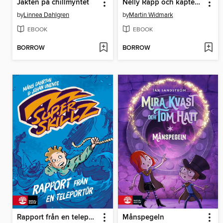
Jakten på chillmyntet
Nelly Rapp och kapten Blåskägg
by
Linnea Dahlgren
by
Martin Widmark
EBOOK
EBOOK
BORROW
BORROW
Rapport från en teleportör
Månspegeln