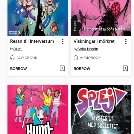
Resan till Interversum
Viskningar i mörkret
by
Yumi
by
Sofia Nordin
AUDIOBOOK
AUDIOBOOK
BORROW
BORROW