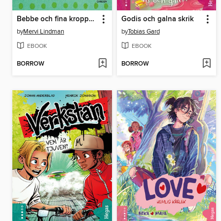
Bebbe och fina kroppen
Godis och galna skrik
by
Mervi Lindman
by
Tobias Gard
EBOOK
EBOOK
BORROW
BORROW