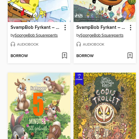
SvampBob Fyrkant – Var är Gary?
SvampBob Fyrkant – SvampBob Flygkant
by
SpongeBob Squarepants
by
SpongeBob Squarepants
AUDIOBOOK
AUDIOBOOK
BORROW
BORROW