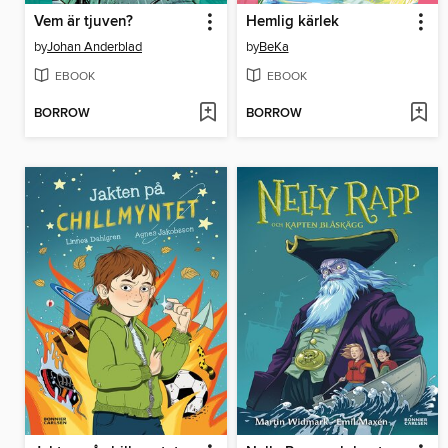
Vem är tjuven?
Hemlig kärlek
by
Johan Anderblad
by
BeKa
EBOOK
EBOOK
BORROW
BORROW