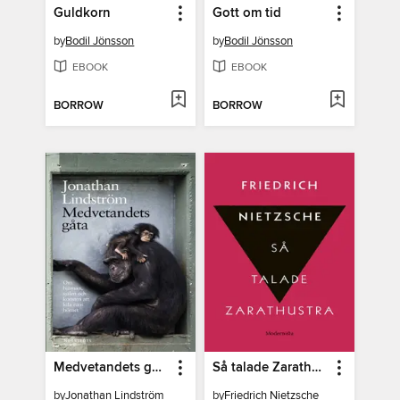
Guldkorn
Gott om tid
by
Bodil Jönsson
by
Bodil Jönsson
EBOOK
EBOOK
BORROW
BORROW
Medvetandets gåta
Så talade Zarathustra
by
Jonathan Lindström
by
Friedrich Nietzsche