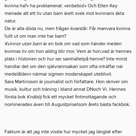
kvinna ha?« ha proklamerat: »enbebis!« Och Ellen Key
menade att ett liv utan barn ärett svek mot kvinnans äkta
natur.
De är alla döda nu, men frågan kvarstår: Får manvara kvinna
fullt ut om man inte har barn?
Kvinnor utan barn
är en bok om vad som händer meden
kvinnas liv om hon aldrig blir mor. Vem är hon,vad är hennes
plats i historien och hur ser samhälletpå henne? Inte minst
handlar det om den självrannsakan som ofta inträffar när
medelåldern närmar sigmen moderskapet uteblivit.
Sara Martinsson är journalist och författare. Hon skriver om
musik, kultur och träning i bland annat DNoch Vi. Hennes
första bok
Knäböj
fick ett mycket fintmottagande och
nominerades även till Augustprisetsom årets bästa fackbok.
Faktum är att jag inte visste hur mycket jag längtat efter