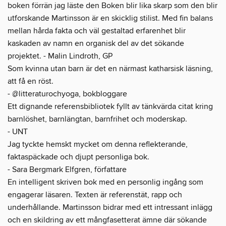
boken förrän jag läste den Boken blir lika skarp som den blir
utforskande Martinsson är en skicklig stilist. Med fin balans
mellan hårda fakta och väl gestaltad erfarenhet blir
kaskaden av namn en organisk del av det sökande
projektet. - Malin Lindroth, GP
Som kvinna utan barn är det en närmast katharsisk läsning,
att få en röst.
- @litteraturochyoga, bokbloggare
Ett dignande referensbibliotek fyllt av tänkvärda citat kring
barnlöshet, barnlängtan, barnfrihet och moderskap.
- UNT
Jag tyckte hemskt mycket om denna reflekterande,
faktaspäckade och djupt personliga bok.
- Sara Bergmark Elfgren, författare
En intelligent skriven bok med en personlig ingång som
engagerar läsaren. Texten är referenstät, rapp och
underhållande. Martinsson bidrar med ett intressant inlägg
och en skildring av ett mångfasetterat ämne där sökande