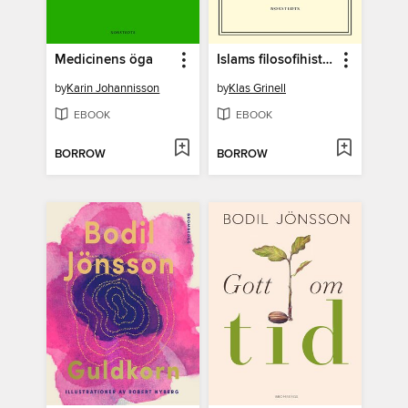
Medicinens öga
Islams filosofihistoria
by
Karin Johannisson
by
Klas Grinell
EBOOK
EBOOK
BORROW
BORROW