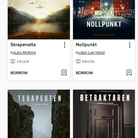
Skrapenatta
Nollpunkt
by
Lars Mytting
by
Jørn Lier Horst
EBOOK
EBOOK
BORROW
BORROW