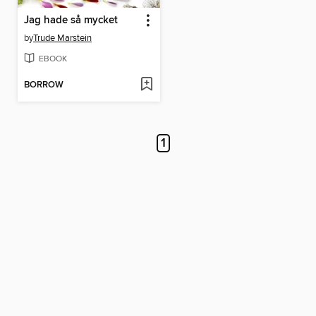
Jag hade så mycket
by
Trude Marstein
EBOOK
BORROW
1