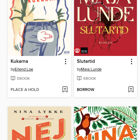
Kukarna
Slutartid
by
Erlend Loe
by
Maja Lunde
EBOOK
EBOOK
PLACE A HOLD
BORROW