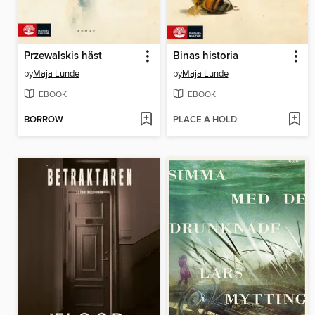
Przewalskis häst
Binas historia
by
Maja Lunde
by
Maja Lunde
EBOOK
EBOOK
BORROW
PLACE A HOLD