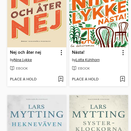
Nej och åter nej
Nästa!
by
Nina Lykke
by
Lotta Kühlhorn
EBOOK
EBOOK
PLACE A HOLD
PLACE A HOLD