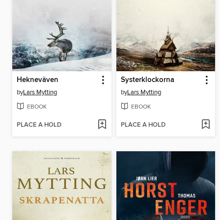
Hekneväven
Systerklockorna
by
Lars Mytting
by
Lars Mytting
EBOOK
EBOOK
PLACE A HOLD
PLACE A HOLD