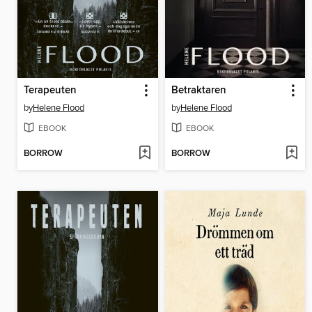
Terapeuten
Betraktaren
by
Helene Flood
by
Helene Flood
EBOOK
EBOOK
BORROW
BORROW