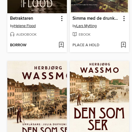
Betraktaren
Simma med de drunknade
by
Helene Flood
by
Lars Mytting
AUDIOBOOK
EBOOK
BORROW
PLACE A HOLD