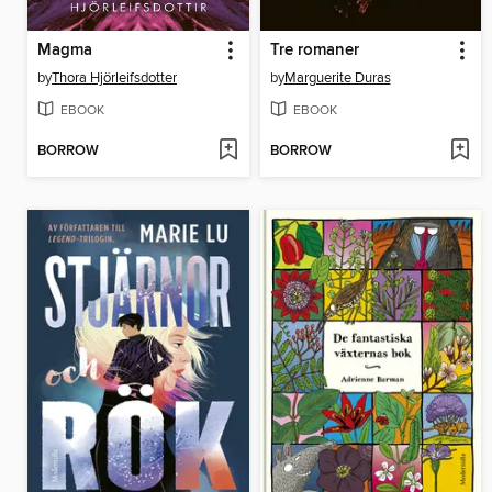
Magma
Tre romaner
by
Thora Hjörleifsdotter
by
Marguerite Duras
EBOOK
EBOOK
BORROW
BORROW