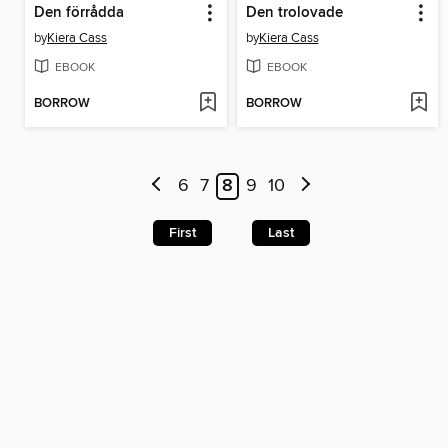
Den förrådda
Den trolovade
by
Kiera Cass
by
Kiera Cass
EBOOK
EBOOK
BORROW
BORROW
6
7
8
9
10
First
Last