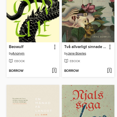
Beowulf
Två allvarligt sinnade damer
by
Anonym
by
Jane Bowles
EBOOK
EBOOK
BORROW
BORROW