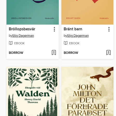
Bröllopsbesvär
Bränt barn
by
Stig Dagerman
by
Stig Dagerman
EBOOK
EBOOK
BORROW
BORROW