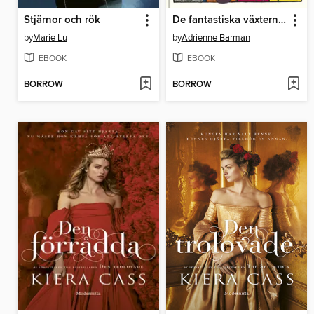
Stjärnor och rök
De fantastiska växternas bok
by
Marie Lu
by
Adrienne Barman
EBOOK
EBOOK
BORROW
BORROW