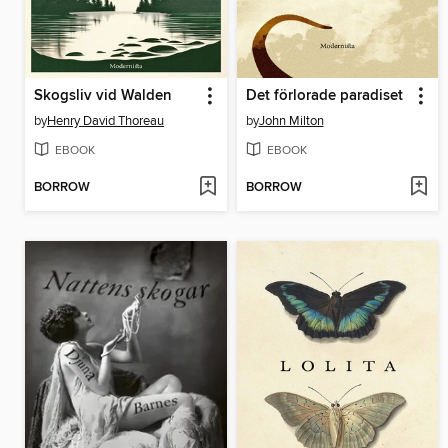
Skogsliv vid Walden
Det förlorade paradiset
by
Henry David Thoreau
by
John Milton
EBOOK
EBOOK
BORROW
BORROW