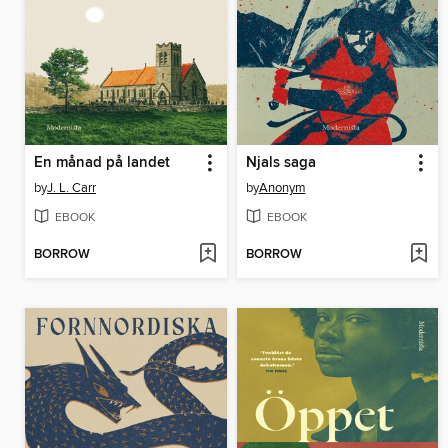
En månad på landet
Njals saga
by
J. L. Carr
by
Anonym
EBOOK
EBOOK
BORROW
BORROW