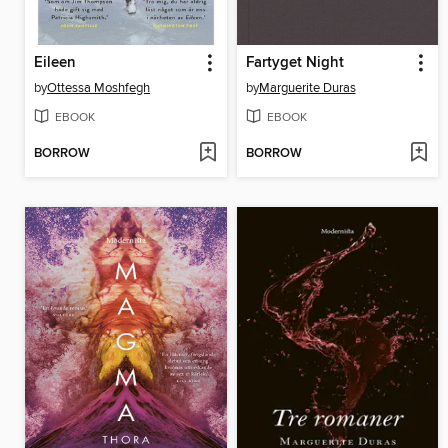
Eileen
Fartyget Night
by
Ottessa Moshfegh
by
Marguerite Duras
EBOOK
EBOOK
BORROW
BORROW