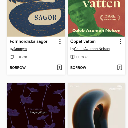
Fornnordiska sagor
Öppet vatten
by
Anonym
by
Caleb Azumah Nelson
EBOOK
EBOOK
BORROW
BORROW