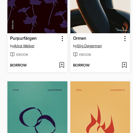
Purpurfärgen
Ormen
by
Alice Walker
by
Stig Dagerman
EBOOK
EBOOK
BORROW
BORROW