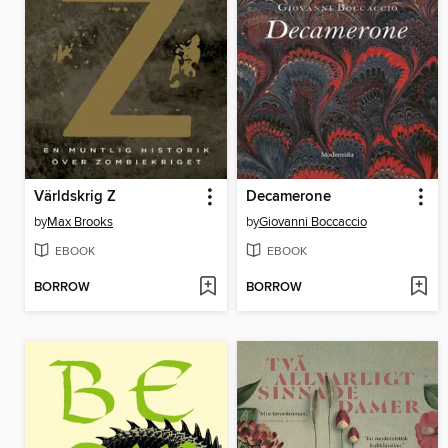
Världskrig Z
Decamerone
by
Max Brooks
by
Giovanni Boccaccio
EBOOK
EBOOK
BORROW
BORROW