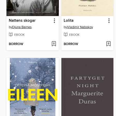
Nattens skogar
Lolita
by
Djuna Barnes
by
Vladimir Nabokov
EBOOK
EBOOK
BORROW
BORROW